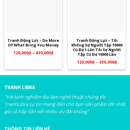
Tranh Động Lực – Do More
Tranh Động Lực – Tôi
Of What Bring You Money
Không Sợ Người Tập 10000
Cú Đá 1 Lần Tôi Sợ Người
120,000
₫
–
430,000
₫
Tập Cú Đá 10000 Lần
120,000
₫
–
430,000
₫
TRANH LIBRA
"Với kinh nghiệm lâu làm nghệ thuật chúng tôi
TranhLibra tự tin mang đến cho bạn sản phẩm tốt nhất
gía cả hấp dẫn với nhiều ưu đãi khủng"
THÔNG TIN LIÊN HỆ