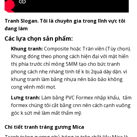
Tranh Slogan. Tôi là chuyên gia trong lĩnh vực tôi
đang làm
Các lựa chọn sản phẩm:
Khung tranh:
Composite hoặc Tràn viền (Tùy chọn).
Khung đóng theo phong cách hiện đại với mặt hiển
thị phía trước chỉ mỏng 5MM tạo cho bức tranh
phong cách nhẹ nhàng tinh tế k bị 2quá dày dặn. vì
khung tranh làm bằng nhựa nên bảo bảo không
cong vênh mối mọt.
Lưng tranh:
Làm bằng PVC Formex nhập khẩu, tấm
formex chúng tôi cắt bằng cnn nên cách cạnh vuông
góc k sứt mẻ làm mất thẩm mỹ.
Chi tiết tranh tráng gương Mica
Tranh tráng gương phủ bóng in trên chất liệu Mica là