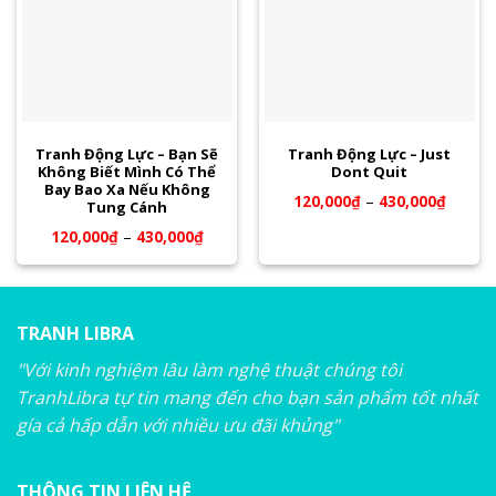
Tranh Động Lực – Bạn Sẽ
Tranh Động Lực – Just
Không Biết Mình Có Thể
Dont Quit
Bay Bao Xa Nếu Không
120,000
₫
–
430,000
₫
Tung Cánh
120,000
₫
–
430,000
₫
TRANH LIBRA
"Với kinh nghiệm lâu làm nghệ thuật chúng tôi
TranhLibra tự tin mang đến cho bạn sản phẩm tốt nhất
gía cả hấp dẫn với nhiều ưu đãi khủng"
THÔNG TIN LIÊN HỆ