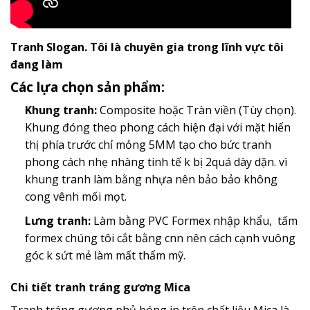
Tranh Slogan. Tôi là chuyên gia trong lĩnh vực tôi
đang làm
Các lựa chọn sản phẩm:
Khung tranh:
Composite hoặc Tràn viền (Tùy chọn).
Khung đóng theo phong cách hiện đại với mặt hiển
thị phía trước chỉ mỏng 5MM tạo cho bức tranh
phong cách nhẹ nhàng tinh tế k bị 2quá dày dặn. vì
khung tranh làm bằng nhựa nên bảo bảo không
cong vênh mối mọt.
Lưng tranh:
Làm bằng PVC Formex nhập khẩu, tấm
formex chúng tôi cắt bằng cnn nên cách cạnh vuông
góc k sứt mẻ làm mất thẩm mỹ.
Chi tiết tranh tráng gương Mica
Tranh tráng gương phủ bóng in trên chất liệu Mica là