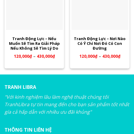
Tranh Động Lực – Nếu
Tranh Động Lực – Nơi Nào
Muốn Sẽ Tìm Ra Giải Pháp
Có Ý Chí Nơi Đó Có Con
Nếu Không Sẽ Tìm Lý Do
Đường
120,000
₫
–
430,000
₫
120,000
₫
–
430,000
₫
TRANH LIBRA
"Với kinh nghiệm lâu làm nghệ thuật chúng tôi
TranhLibra tự tin mang đến cho bạn sản phẩm tốt nhất
gía cả hấp dẫn với nhiều ưu đãi khủng"
THÔNG TIN LIÊN HỆ