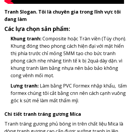
Tranh Slogan. Tôi là chuyên gia trong lĩnh vực tôi
đang làm
Các lựa chọn sản phẩm:
Khung tranh:
Composite hoặc Tràn viền (Tùy chọn).
Khung đóng theo phong cách hiện đại với mặt hiển
thị phía trước chỉ mỏng 5MM tạo cho bức tranh
phong cách nhẹ nhàng tinh tế k bị 2quá dày dặn. vì
khung tranh làm bằng nhựa nên bảo bảo không
cong vênh mối mọt.
Lưng tranh:
Làm bằng PVC Formex nhập khẩu, tấm
formex chúng tôi cắt bằng cnn nên cách cạnh vuông
góc k sứt mẻ làm mất thẩm mỹ.
Chi tiết tranh tráng gương Mica
Tranh tráng gương phủ bóng in trên chất liệu Mica là
dòng tranh gương cao cấp đươc xưởng tranh in lên