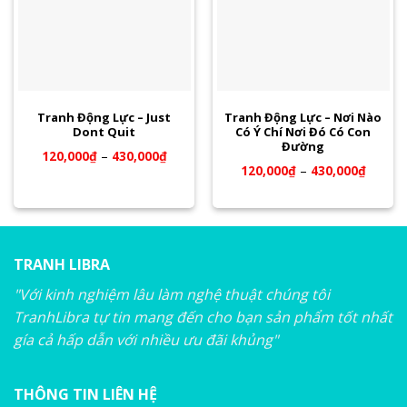
Tranh Động Lực – Just
Tranh Động Lực – Nơi Nào
Dont Quit
Có Ý Chí Nơi Đó Có Con
Đường
120,000
₫
–
430,000
₫
120,000
₫
–
430,000
₫
TRANH LIBRA
"Với kinh nghiệm lâu làm nghệ thuật chúng tôi
TranhLibra tự tin mang đến cho bạn sản phẩm tốt nhất
gía cả hấp dẫn với nhiều ưu đãi khủng"
THÔNG TIN LIÊN HỆ