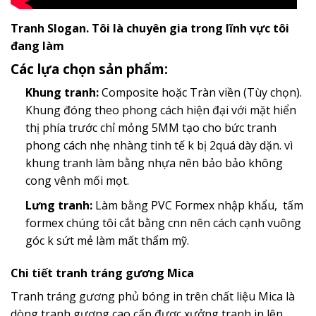
Tranh Slogan. Tôi là chuyên gia trong lĩnh vực tôi
đang làm
Các lựa chọn sản phẩm:
Khung tranh:
Composite hoặc Tràn viền (Tùy chọn).
Khung đóng theo phong cách hiện đại với mặt hiển
thị phía trước chỉ mỏng 5MM tạo cho bức tranh
phong cách nhẹ nhàng tinh tế k bị 2quá dày dặn. vì
khung tranh làm bằng nhựa nên bảo bảo không
cong vênh mối mọt.
Lưng tranh:
Làm bằng PVC Formex nhập khẩu, tấm
formex chúng tôi cắt bằng cnn nên cách cạnh vuông
góc k sứt mẻ làm mất thẩm mỹ.
Chi tiết tranh tráng gương Mica
Tranh tráng gương phủ bóng in trên chất liệu Mica là
dòng tranh gương cao cấp đươc xưởng tranh in lên