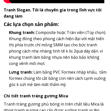
Tranh Slogan. Tôi là chuyên gia trong lĩnh vực tôi
đang làm
Các lựa chọn sản phẩm:
Khung tranh:
Composite hoặc Tràn viền (Tùy chọn).
Khung đóng theo phong cách hiện đại với mặt hiển
thị phía trước chỉ mỏng 5MM tạo cho bức tranh
phong cách nhẹ nhàng tinh tế k bị 2quá dày dặn. vì
khung tranh làm bằng nhựa nên bảo bảo không
cong vênh mối mọt.
Lưng tranh:
Làm bằng PVC Formex nhập khẩu, tấm
formex chúng tôi cắt bằng cnn nên cách cạnh vuông
góc k sứt mẻ làm mất thẩm mỹ.
Chi tiết tranh tráng gương Mica
Tranh tráng gương phủ bóng in trên chất liệu Mica là
dòng tranh gương cao cấp đươc xưởng tranh in lên