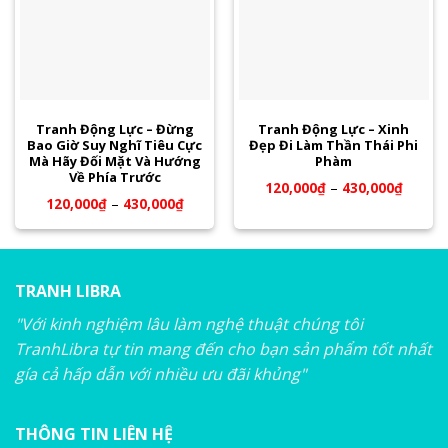
Tranh Động Lực – Đừng
Tranh Động Lực – Xinh
Bao Giờ Suy Nghĩ Tiêu Cực
Đẹp Đi Làm Thần Thái Phi
Mà Hãy Đối Mặt Và Hướng
Phàm
Về Phía Trước
120,000
₫
–
430,000
₫
120,000
₫
–
430,000
₫
TRANH LIBRA
"Với kinh nghiệm lâu làm nghệ thuật chúng tôi
TranhLibra tự tin mang đến cho bạn sản phẩm tốt nhất
gía cả hấp dẫn với nhiều ưu đãi khủng"
THÔNG TIN LIÊN HỆ