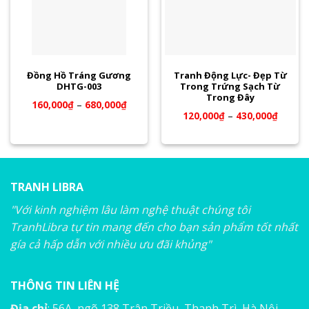
Đồng Hồ Tráng Gương
Tranh Động Lực- Đẹp Từ
DHTG-003
Trong Trứng Sạch Từ
Trong Đây
160,000
₫
–
680,000
₫
120,000
₫
–
430,000
₫
TRANH LIBRA
"Với kinh nghiệm lâu làm nghệ thuật chúng tôi
TranhLibra tự tin mang đến cho bạn sản phẩm tốt nhất
gía cả hấp dẫn với nhiều ưu đãi khủng"
THÔNG TIN LIÊN HỆ
Địa chỉ
: 56A, ngõ 138 Trân Triều, Thanh Trì, Hà Nội