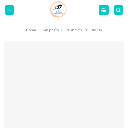
Skip
to
content
Home
/
Sản phẩm
/
Tranh Sơn Dầu Bát Mã