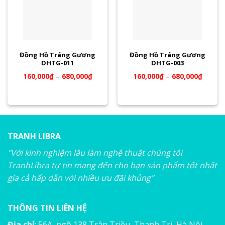
Đồng Hồ Tráng Gương
Đồng Hồ Tráng Gương
DHTG-011
DHTG-003
160,000
₫
–
680,000
₫
160,000
₫
–
680,000
₫
TRANH LIBRA
"Với kinh nghiệm lâu làm nghệ thuật chúng tôi
TranhLibra tự tin mang đến cho bạn sản phẩm tốt nhất
gía cả hấp dẫn với nhiều ưu đãi khủng"
THÔNG TIN LIÊN HỆ
Địa chỉ
: 56A, ngõ 138 Trân Triều, Thanh Trì, Hà Nội