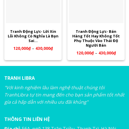
Tranh Động Lực- Lời Xin
Tranh Động Lực- Bán
Lỗi Không Có Nghĩa Là Bạn
Hàng Tốt Hay Không Tốt
Sai…
Phụ Thuộc Vào Thái Độ
Người Bán
120,000
₫
–
430,000
₫
120,000
₫
–
430,000
₫
TRANH LIBRA
"Với kinh nghiệm lâu làm nghệ thuật chúng tôi
TranhLibra tự tin mang đến cho bạn sản phẩm tốt nhất
gía cả hấp dẫn với nhiều ưu đãi khủng"
THÔNG TIN LIÊN HỆ
Địa chỉ
: 56A, ngõ 138 Trân Triều, Thanh Trì, Hà Nội