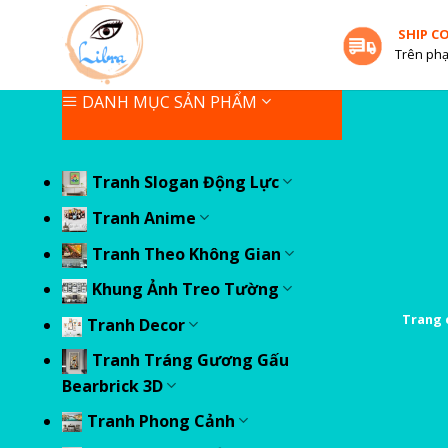
Skip
SHIP C
to
Trên phạ
content
DANH MỤC SẢN PHẨM
Tranh Slogan Động Lực
Tranh Anime
Tranh Theo Không Gian
Khung Ảnh Treo Tường
Trang 
Tranh Decor
Tranh Tráng Gương Gấu
Bearbrick 3D
Tranh Phong Cảnh