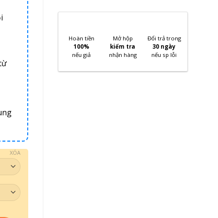
i
Hoàn tiền
Mở hộp
Đổi trả trong
100%
kiểm tra
30 ngày
nếu giả
nhận hàng
nếu sp lỗi
từ
ung
XÓA