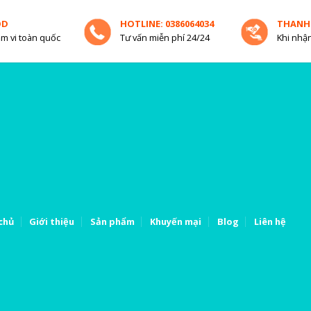
OD
HOTLINE: 0386064034
THANH
m vi toàn quốc
Tư vấn miễn phí 24/24
Khi nhận
chủ
Giới thiệu
Sản phẩm
Khuyến mại
Blog
Liên hệ