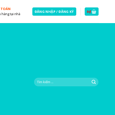
 TOÁN
ĐĂNG NHẬP / ĐĂNG KÝ
0
₫
 hàng tại nhà
Tìm
kiếm: