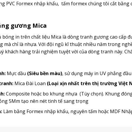
g PVC Formex nhập khẩu, tấm formex chúng tôi cắt bằng c
ráng gương Mica
bóng in trên chất liệu Mica là dòng tranh gương cao cấp đ
mà chỉ là nhựa. Với đội ngũ kĩ thuật nhiều năm trong ngh
 khách hàng trải nghiệm tuyệt vời của dòng tranh này. Chất
nh:
Mực dầu
(Siêu bền màu)
, sử dụng máy in UV phẳng đầ
 tranh:
Mica Đài Loan
(Loại xịn nhất trên thị trường Việt
h:
Composite hoặc bo khung nhựa (Tùy chọn). Khung đóng t
ỏng 5Mm tạo nên nét tinh tế sang trọng
:
Làm bằng Formex nhập khẩu, nguyên tấm hoặc MDF Nh