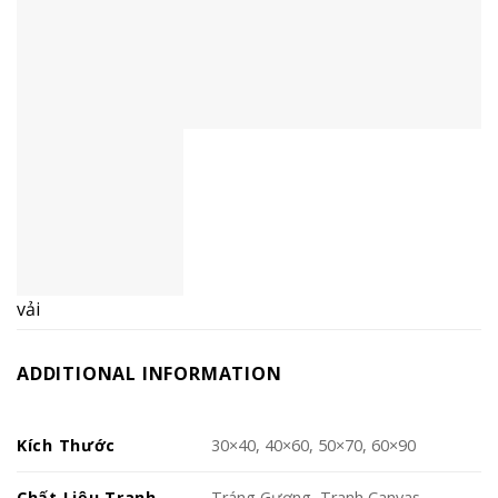
vải
ADDITIONAL INFORMATION
Kích Thước
30×40, 40×60, 50×70, 60×90
Chất Liệu Tranh
Tráng Gương, Tranh Canvas