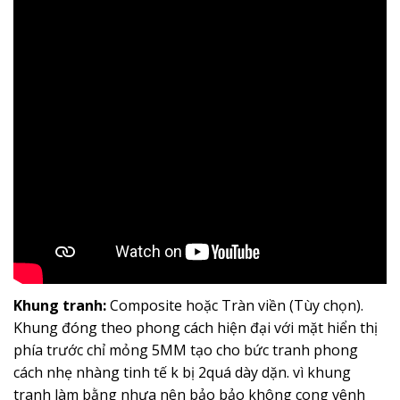
Khung tranh:
Composite hoặc Tràn viền (Tùy chọn).
Khung đóng theo phong cách hiện đại với mặt hiển thị
phía trước chỉ mỏng 5MM tạo cho bức tranh phong
cách nhẹ nhàng tinh tế k bị 2quá dày dặn. vì khung
tranh làm bằng nhựa nên bảo bảo không cong vênh