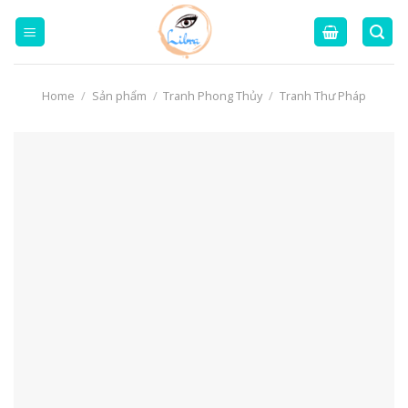
Skip
to
content
Home
/
Sản phẩm
/
Tranh Phong Thủy
/
Tranh Thư Pháp