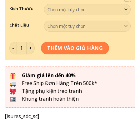
XÓA
Kích Thước
Chất Liệu
Tranh Động Lực- Chỉ Khác Biệt Mới Có Thể Tồn Tại số lư
THÊM VÀO GIỎ HÀNG
Giảm giá lên đến 40%
Free Ship Đơn Hàng Trên 500k*
Tặng phụ kiện treo tranh
Khung tranh hoàn thiện
[isures_sdc_sc]