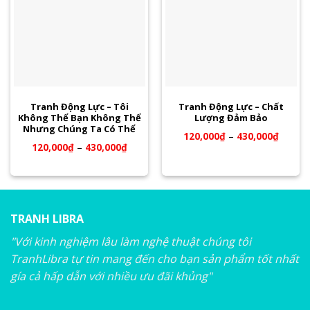
Tranh Động Lực – Tôi
Tranh Động Lực – Chất
Không Thể Bạn Không Thể
Lượng Đảm Bảo
Nhưng Chúng Ta Có Thể
120,000
₫
–
430,000
₫
120,000
₫
–
430,000
₫
TRANH LIBRA
"Với kinh nghiệm lâu làm nghệ thuật chúng tôi
TranhLibra tự tin mang đến cho bạn sản phẩm tốt nhất
gía cả hấp dẫn với nhiều ưu đãi khủng"