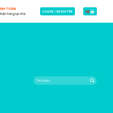
ANH TOÁN
LOGIN / REGISTER
0
₫
nhận hàng tại nhà
Search
for: