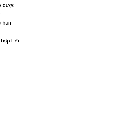
a được
.
 bạn ,
hợp lí đi