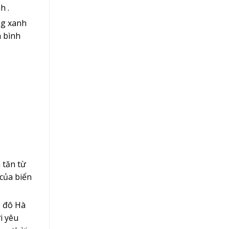
h .
ng xanh
à bình
 tăn từ
của biển
ủ đô Hà
i yêu