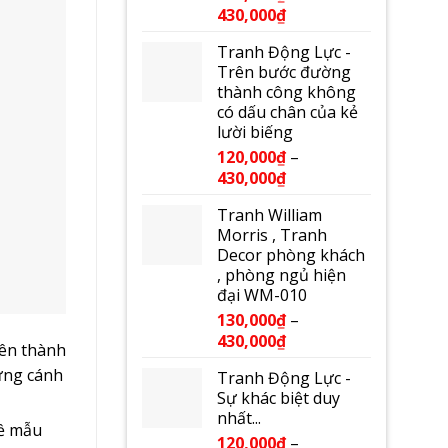
430,000
₫
Tranh Động Lực -
Trên bước đường
thành công không
có dấu chân của kẻ
lười biếng
120,000
₫
–
430,000
₫
Tranh William
Morris , Tranh
Decor phòng khách
, phòng ngủ hiện
đại WM-010
130,000
₫
–
430,000
₫
lên thành
hững cánh
Tranh Động Lực -
Sự khác biệt duy
nhất...
về mẫu
120,000
₫
–