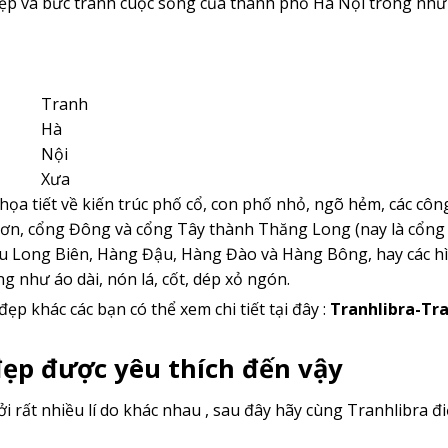
 đẹp và bức tranh cuộc sống của thành phố Hà Nội trong nhữ
Tranh
Hà
Nội
Xưa
ọa tiết về kiến trúc phố cổ, con phố nhỏ, ngõ hẻm, các côn
ơn, cổng Đông và cổng Tây thành Thăng Long (nay là cổng
ầu Long Biên, Hàng Đậu, Hàng Đào và Hàng Bông, hay các h
 như áo dài, nón lá, cốt, dép xỏ ngón.
p khác các bạn có thể xem chi tiết tại đây :
Tranhlibra-Tr
đẹp được yêu thích đến vậy
 rất nhiều lí do khác nhau , sau đây hãy cùng Tranhlibra đ