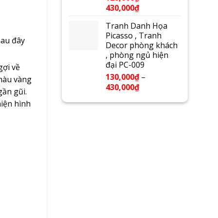
430,000
₫
Tranh Danh Họa
Picasso , Tranh
sau đây
Decor phòng khách
, phòng ngủ hiện
đại PC-009
gợi về
130,000
₫
–
 màu vàng
430,000
₫
gần gũi.
hiện hình