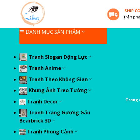
Skip
SHIP C
to
Trên phạ
content
DANH MỤC SẢN PHẨM
Tranh Slogan Động Lực
Tranh Anime
Tranh Theo Không Gian
Khung Ảnh Treo Tường
Trang 
Tranh Decor
Tranh Tráng Gương Gấu
Bearbrick 3D
Tranh Phong Cảnh