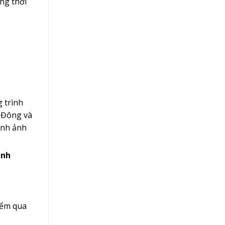
ng thời
g trình
 Đông và
ình ảnh
anh
iểm qua