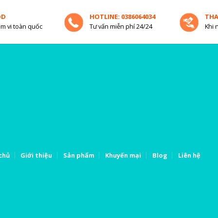
OD
HOTLINE: 0386064034
TH
m vi toàn quốc
Tư vấn miễn phí 24/24
Khi 
chủ
Giới thiệu
Sản phẩm
Khuyến mại
Blog
Liên hệ