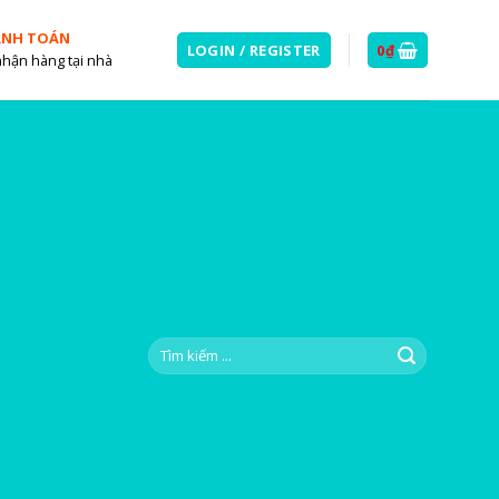
ANH TOÁN
LOGIN / REGISTER
0
₫
nhận hàng tại nhà
Search
for: