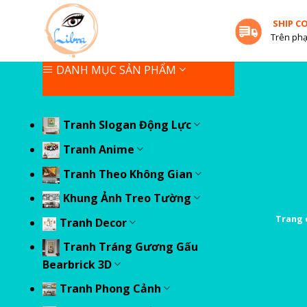
Skip
SHIP C
to
Trên phạ
content
DANH MỤC SẢN PHẨM
Tranh Slogan Động Lực
Tranh Anime
Tranh Theo Không Gian
Khung Ảnh Treo Tường
Trang 
Tranh Decor
Tranh Tráng Gương Gấu
Bearbrick 3D
Tranh Phong Cảnh