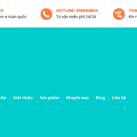
OD
HOTLINE: 0386064034
TH
m vi toàn quốc
Tư vấn miễn phí 24/24
Khi 
chủ
Giới thiệu
Sản phẩm
Khuyến mại
Blog
Liên hệ