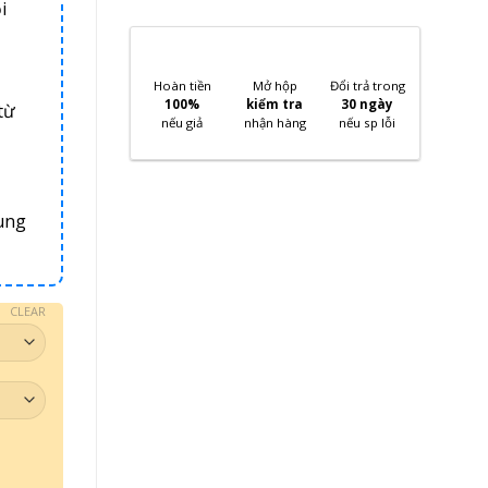
i
Hoàn tiền
Mở hộp
Đổi trả trong
100%
kiểm tra
30 ngày
từ
nếu giả
nhận hàng
nếu sp lỗi
ung
CLEAR