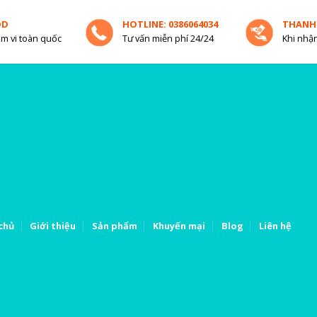
OD
HOTLINE: 0386064034
THANH
m vi toàn quốc
Tư vấn miễn phí 24/24
Khi nhận
chủ
Giới thiệu
Sản phẩm
Khuyến mại
Blog
Liên hệ