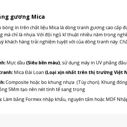
ráng gương Mica
bóng in trên chất liệu Mica là dòng tranh gương cao cấp đ
mà chỉ là nhựa. Với đội ngũ kĩ thuật nhiều năm trong ngh
 khách hàng trải nghiệm tuyệt vời của dòng tranh này. Chất
nh:
Mực dầu
(Siêu bền màu)
, sử dụng máy in UV phẳng đầ
 tranh:
Mica Đài Loan
(Loại xịn nhất trên thị trường Việt
h:
Composite hoặc bo khung nhựa (Tùy chọn). Khung đóng t
ỏng 5Mm tạo nên nét tinh tế sang trọng
:
Làm bằng Formex nhập khẩu, nguyên tấm hoặc MDF Nh