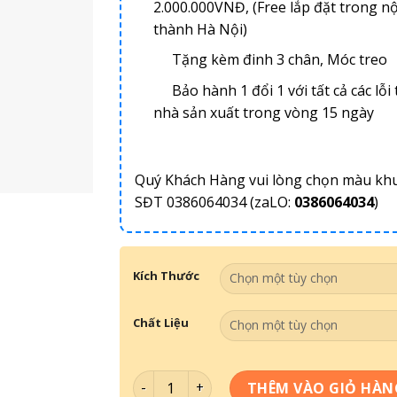
2.000.000VNĐ, (Free lắp đặt trong nộ
thành Hà Nội)
Tặng kèm đinh 3 chân, Móc treo
Bảo hành 1 đổi 1 với tất cả các lỗi 
nhà sản xuất trong vòng 15 ngày
Quý Khách Hàng vui lòng chọn màu kh
SĐT 0386064034 (zaLO:
0386064034
)
Kích Thước
Chất Liệu
Tranh Sơn Dầu Thế Kỉ 20- SD 011 số lượn
THÊM VÀO GIỎ HÀN