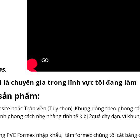
anvas.
 là chuyên gia trong lĩnh vực tôi đang làm
 sản phẩm:
ite hoặc Tràn viền (Tùy chọn). Khung đóng theo phong cách
nh phong cách nhẹ nhàng tinh tế k bị 2quá dày dặn. vì kh
g PVC Formex nhập khẩu, tấm formex chúng tôi cắt bằng c