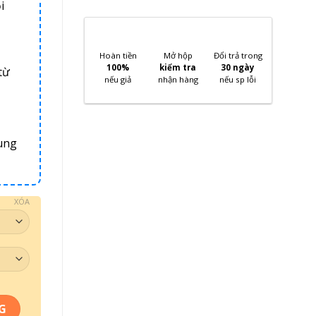
i
Hoàn tiền
Mở hộp
Đổi trả trong
100%
kiểm tra
30 ngày
từ
nếu giả
nhận hàng
nếu sp lỗi
ung
XÓA
g
G