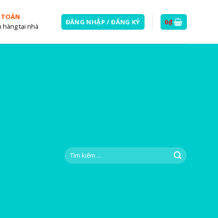
 TOÁN
ĐĂNG NHẬP / ĐĂNG KÝ
0
₫
 hàng tại nhà
Tìm
kiếm: