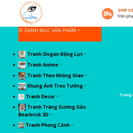
Skip
SHIP C
to
Trên phạ
content
DANH MỤC SẢN PHẨM
Tranh Slogan Động Lực
Tranh Anime
Tranh Theo Không Gian
Khung Ảnh Treo Tường
Trang 
Tranh Decor
Tranh Tráng Gương Gấu
Bearbrick 3D
Tranh Phong Cảnh