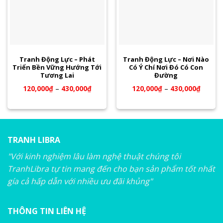
Tranh Động Lực – Phát
Tranh Động Lực – Nơi Nào
Triển Bền Vững Hướng Tới
Có Ý Chí Nơi Đó Có Con
Tương Lai
Đường
120,000
₫
–
430,000
₫
120,000
₫
–
430,000
₫
TRANH LIBRA
"Với kinh nghiệm lâu làm nghệ thuật chúng tôi
TranhLibra tự tin mang đến cho bạn sản phẩm tốt nhất
gía cả hấp dẫn với nhiều ưu đãi khủng"
THÔNG TIN LIÊN HỆ