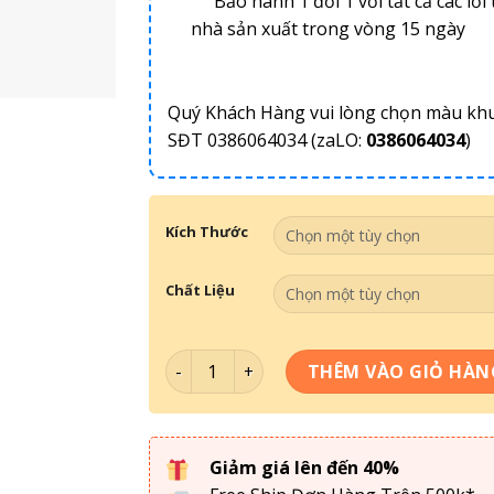
Bảo hành 1 đổi 1 với tất cả các lỗi 
nhà sản xuất trong vòng 15 ngày
Quý Khách Hàng vui lòng chọn màu kh
SĐT 0386064034 (zaLO:
0386064034
)
Kích Thước
Chất Liệu
Tranh Theo Không Gian- Tranh Quán Bida
THÊM VÀO GIỎ HÀN
Giảm giá lên đến 40%