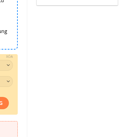
từ
ung
XÓA
 029 số lượng
G