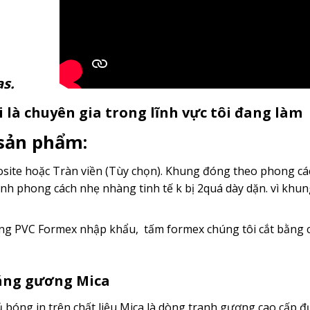
anvas.
 là chuyên gia trong lĩnh vực tôi đang làm
 sản phẩm:
ite hoặc Tràn viền (Tùy chọn). Khung đóng theo phong cách
nh phong cách nhẹ nhàng tinh tế k bị 2quá dày dặn. vì kh
g PVC Formex nhập khẩu, tấm formex chúng tôi cắt bằng c
ráng gương Mica
bóng in trên chất liệu Mica là dòng tranh gương cao cấp đ