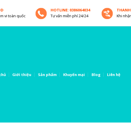
OD
HOTLINE: 0386064034
THANH
m vi toàn quốc
Tư vấn miễn phí 24/24
Khi nhận
chủ
Giới thiệu
Sản phẩm
Khuyến mại
Blog
Liên hệ