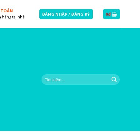
 TOÁN
ĐĂNG NHẬP / ĐĂNG KÝ
0
₫
 hàng tại nhà
Tìm
kiếm: