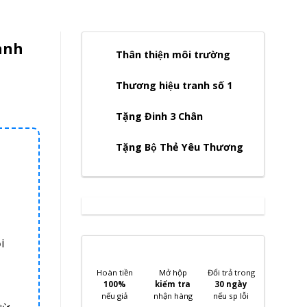
anh
Thân thiện môi trường
Thương hiệu tranh số 1
Tặng Đinh 3 Chân
Tặng Bộ Thẻ Yêu Thương
i
Hoàn tiền
Mở hộp
Đổi trả trong
100%
kiểm tra
30 ngày
nếu giả
nhận hàng
nếu sp lỗi