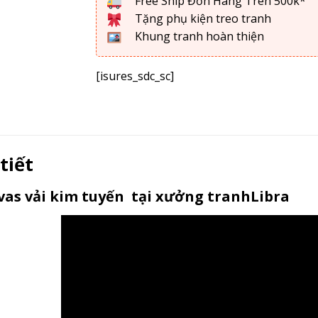
Free Ship Đơn Hàng Trên 500k*
Tặng phụ kiện treo tranh
Khung tranh hoàn thiện
[isures_sdc_sc]
 tiết
as vải kim tuyến tại xưởng tranhLibra