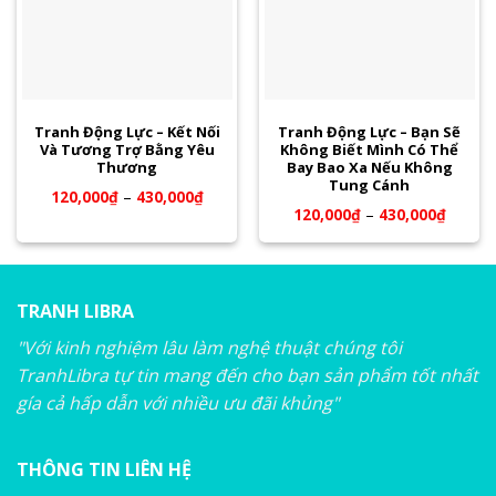
Tranh Động Lực – Kết Nối
Tranh Động Lực – Bạn Sẽ
Và Tương Trợ Bằng Yêu
Không Biết Mình Có Thể
Thương
Bay Bao Xa Nếu Không
Tung Cánh
120,000
₫
–
430,000
₫
120,000
₫
–
430,000
₫
TRANH LIBRA
"Với kinh nghiệm lâu làm nghệ thuật chúng tôi
TranhLibra tự tin mang đến cho bạn sản phẩm tốt nhất
gía cả hấp dẫn với nhiều ưu đãi khủng"
THÔNG TIN LIÊN HỆ