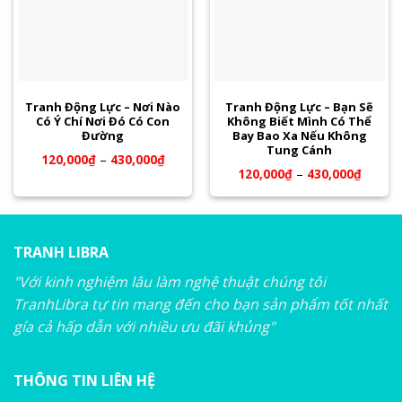
Tranh Động Lực – Nơi Nào
Tranh Động Lực – Bạn Sẽ
Có Ý Chí Nơi Đó Có Con
Không Biết Mình Có Thể
Đường
Bay Bao Xa Nếu Không
Tung Cánh
120,000
₫
–
430,000
₫
120,000
₫
–
430,000
₫
TRANH LIBRA
"Với kinh nghiệm lâu làm nghệ thuật chúng tôi
TranhLibra tự tin mang đến cho bạn sản phẩm tốt nhất
gía cả hấp dẫn với nhiều ưu đãi khủng"
THÔNG TIN LIÊN HỆ