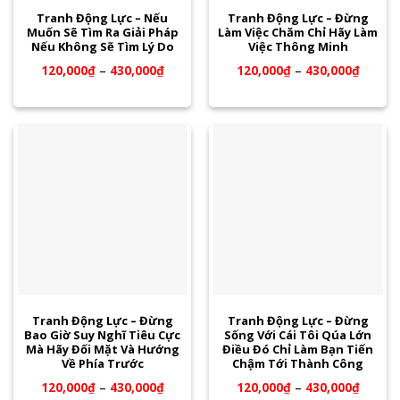
Tranh Động Lực – Nếu
Tranh Động Lực – Đừng
Muốn Sẽ Tìm Ra Giải Pháp
Làm Việc Chăm Chỉ Hãy Làm
Nếu Không Sẽ Tìm Lý Do
Việc Thông Minh
120,000
₫
–
430,000
₫
120,000
₫
–
430,000
₫
Tranh Động Lực – Đừng
Tranh Động Lực – Đừng
Bao Giờ Suy Nghĩ Tiêu Cực
Sống Với Cái Tôi Qúa Lớn
Mà Hãy Đối Mặt Và Hướng
Điều Đó Chỉ Làm Bạn Tiến
Về Phía Trước
Chậm Tới Thành Công
120,000
₫
–
430,000
₫
120,000
₫
–
430,000
₫