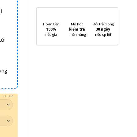
i
Hoàn tiền
Mở hộp
Đổi trả trong
100%
kiểm tra
30 ngày
nếu giả
nhận hàng
nếu sp lỗi
từ
ung
CLEAR