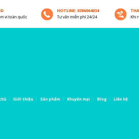
OD
HOTLINE: 0386064034
TH
m vi toàn quốc
Tư vấn miễn phí 24/24
Khi 
chủ
Giới thiệu
Sản phẩm
Khuyến mại
Blog
Liên hệ