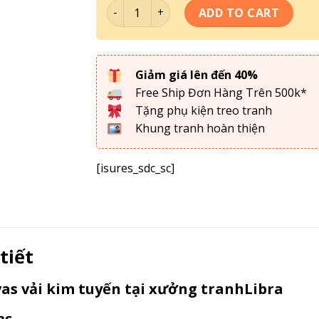
Tranh Tối Giản - Tranh ĐH Decor DC5-038
ADD TO CART
Giảm giá lên đến 40%
Free Ship Đơn Hàng Trên 500k*
Tặng phụ kiện treo tranh
Khung tranh hoàn thiện
[isures_sdc_sc]
tiết
as vải kim tuyến tại xưởng tranhLibra
as.