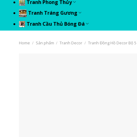
Tranh Phong Thủy
Tranh Tráng Gương
Tranh Cầu Thủ Bóng Đá
Home
/
Sản phẩm
/
Tranh Decor
/
Tranh Đồng Hồ Decor Bộ 5