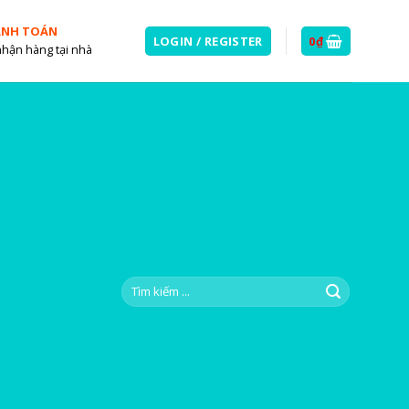
ANH TOÁN
LOGIN / REGISTER
0
₫
nhận hàng tại nhà
Search
for: