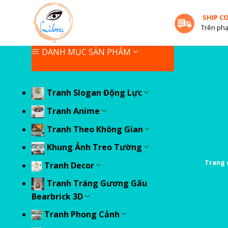
Skip
SHIP C
to
Trên phạ
content
DANH MỤC SẢN PHẨM
Tranh Slogan Động Lực
Tranh Anime
Tranh Theo Không Gian
Khung Ảnh Treo Tường
Trang 
Tranh Decor
Tranh Tráng Gương Gấu
Bearbrick 3D
Tranh Phong Cảnh