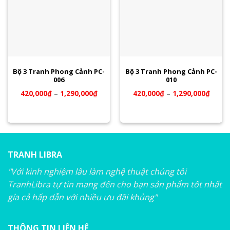
Bộ 3 Tranh Phong Cảnh PC-
Bộ 3 Tranh Phong Cảnh PC-
006
010
420,000
₫
–
1,290,000
₫
420,000
₫
–
1,290,000
₫
TRANH LIBRA
"Với kinh nghiệm lâu làm nghệ thuật chúng tôi
TranhLibra tự tin mang đến cho bạn sản phẩm tốt nhất
gía cả hấp dẫn với nhiều ưu đãi khủng"
THÔNG TIN LIÊN HỆ