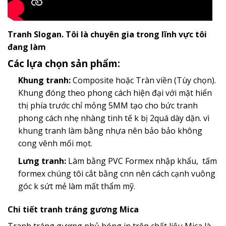
Tranh Slogan. Tôi là chuyên gia trong lĩnh vực tôi
đang làm
Các lựa chọn sản phẩm:
Khung tranh:
Composite hoặc Tràn viền (Tùy chọn).
Khung đóng theo phong cách hiện đại với mặt hiển
thị phía trước chỉ mỏng 5MM tạo cho bức tranh
phong cách nhẹ nhàng tinh tế k bị 2quá dày dặn. vì
khung tranh làm bằng nhựa nên bảo bảo không
cong vênh mối mọt.
Lưng tranh:
Làm bằng PVC Formex nhập khẩu, tấm
formex chúng tôi cắt bằng cnn nên cách cạnh vuông
góc k sứt mẻ làm mất thẩm mỹ.
Chi tiết tranh tráng gương Mica
Tranh tráng gương phủ bóng in trên chất liệu Mica là