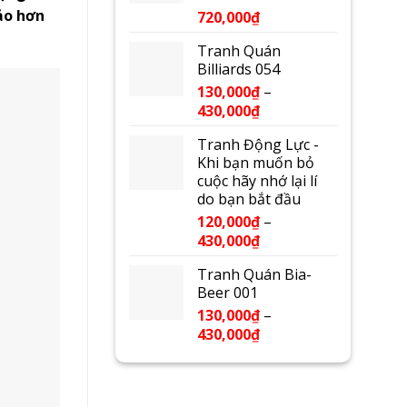
ảo hơn
720,000
₫
Tranh Quán
Billiards 054
130,000
₫
–
430,000
₫
Tranh Động Lực -
Khi bạn muốn bỏ
cuộc hãy nhớ lại lí
do bạn bắt đầu
120,000
₫
–
430,000
₫
Tranh Quán Bia-
Beer 001
130,000
₫
–
430,000
₫