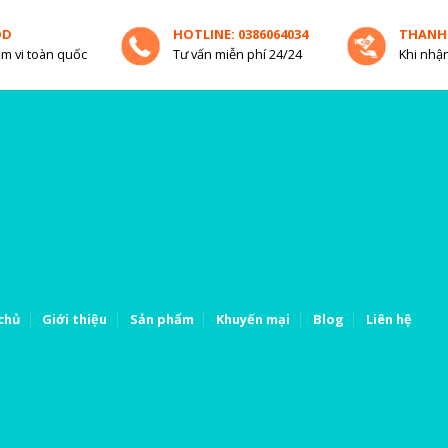
OD
HOTLINE: 0386064034
THANH
m vi toàn quốc
Tư vấn miễn phí 24/24
Khi nhận
chủ
Giới thiệu
Sản phẩm
Khuyến mại
Blog
Liên hệ