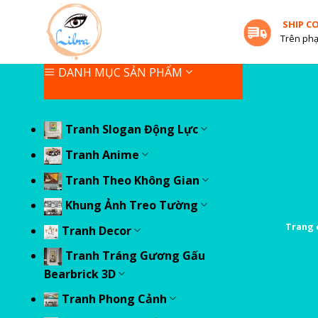
Skip
SHIP C
to
Trên phạ
content
DANH MỤC SẢN PHẨM
Tranh Slogan Động Lực
Tranh Anime
Tranh Theo Không Gian
Khung Ảnh Treo Tường
Trang 
Tranh Decor
Tranh Tráng Gương Gấu
Bearbrick 3D
Tranh Phong Cảnh