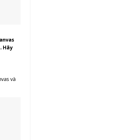
Canvas
. Hãy
nvas và