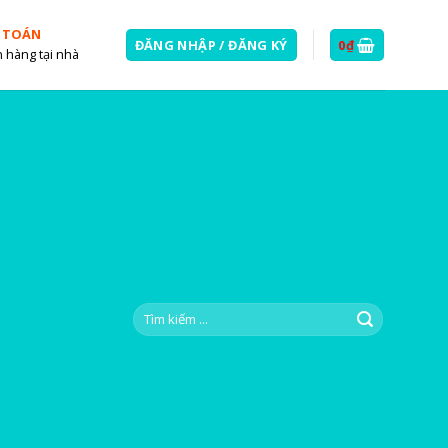
 TOÁN
ĐĂNG NHẬP / ĐĂNG KÝ
0
₫
 hàng tại nhà
Tìm
kiếm: