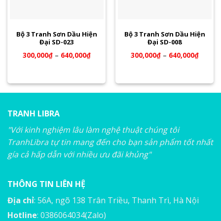
Bộ 3 Tranh Sơn Dầu Hiện
Bộ 3 Tranh Sơn Dầu Hiện
Đại SD-023
Đại SD-008
300,000
₫
–
640,000
₫
300,000
₫
–
640,000
₫
TRANH LIBRA
"Với kinh nghiệm lâu làm nghệ thuật chúng tôi
TranhLibra tự tin mang đến cho bạn sản phẩm tốt nhất
gía cả hấp dẫn với nhiều ưu đãi khủng"
THÔNG TIN LIÊN HỆ
Địa chỉ
: 56A, ngõ 138 Trân Triều, Thanh Trì, Hà Nội
Hotline
: 0386064034(Zalo)