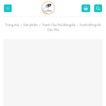
Skip
to
content
Trang chủ
/
Sản phẩm
/
Tranh Cầu Thủ Bóng Đá
/
Tranh Đồng Hồ
Cầu Thủ