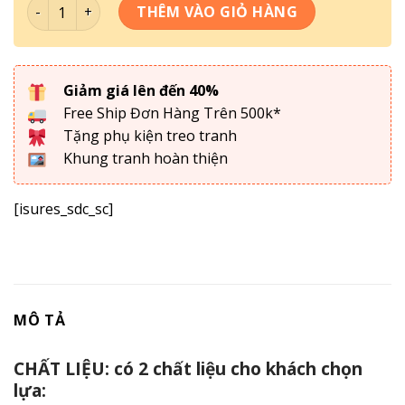
Tranh Đồng Hồ Cầu Thủ Bóng Đá - 048 số lượng
THÊM VÀO GIỎ HÀNG
Giảm giá lên đến 40%
Free Ship Đơn Hàng Trên 500k*
Tặng phụ kiện treo tranh
Khung tranh hoàn thiện
[isures_sdc_sc]
MÔ TẢ
CHẤT LIỆU: có 2 chất liệu cho khách chọn
lựa: