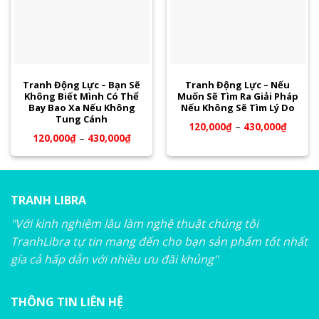
Tranh Động Lực – Bạn Sẽ
Tranh Động Lực – Nếu
Không Biết Mình Có Thể
Muốn Sẽ Tìm Ra Giải Pháp
Bay Bao Xa Nếu Không
Nếu Không Sẽ Tìm Lý Do
Tung Cánh
120,000
₫
–
430,000
₫
120,000
₫
–
430,000
₫
TRANH LIBRA
"Với kinh nghiệm lâu làm nghệ thuật chúng tôi
TranhLibra tự tin mang đến cho bạn sản phẩm tốt nhất
gía cả hấp dẫn với nhiều ưu đãi khủng"
THÔNG TIN LIÊN HỆ