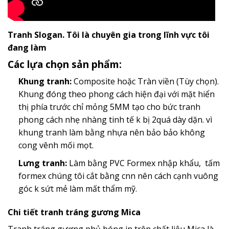
Tranh Slogan. Tôi là chuyên gia trong lĩnh vực tôi
đang làm
Các lựa chọn sản phẩm:
Khung tranh:
Composite hoặc Tràn viền (Tùy chọn).
Khung đóng theo phong cách hiện đại với mặt hiển
thị phía trước chỉ mỏng 5MM tạo cho bức tranh
phong cách nhẹ nhàng tinh tế k bị 2quá dày dặn. vì
khung tranh làm bằng nhựa nên bảo bảo không
cong vênh mối mọt.
Lưng tranh:
Làm bằng PVC Formex nhập khẩu, tấm
formex chúng tôi cắt bằng cnn nên cách cạnh vuông
góc k sứt mẻ làm mất thẩm mỹ.
Chi tiết tranh tráng gương Mica
Tranh tráng gương phủ bóng in trên chất liệu Mica là