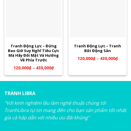
Tranh Động Lực – Đừng
Tranh Động Lực – Tranh
Bao Giờ Suy Nghĩ Tiêu Cực
Bất Động Sản
Mà Hãy Đối Mặt Và Hướng
120,000
₫
–
430,000
₫
Về Phía Trước
120,000
₫
–
430,000
₫
TRANH LIBRA
"Với kinh nghiệm lâu làm nghệ thuật chúng tôi
TranhLibra tự tin mang đến cho bạn sản phẩm tốt nhất
gía cả hấp dẫn với nhiều ưu đãi khủng"