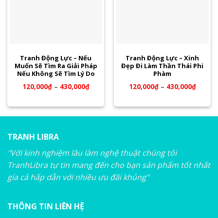
Tranh Động Lực – Nếu
Tranh Động Lực – Xinh
Muốn Sẽ Tìm Ra Giải Pháp
Đẹp Đi Làm Thần Thái Phi
Nếu Không Sẽ Tìm Lý Do
Phàm
120,000
₫
–
430,000
₫
120,000
₫
–
430,000
₫
TRANH LIBRA
"Với kinh nghiệm lâu làm nghệ thuật chúng tôi
TranhLibra tự tin mang đến cho bạn sản phẩm tốt nhất
gía cả hấp dẫn với nhiều ưu đãi khủng"
THÔNG TIN LIÊN HỆ