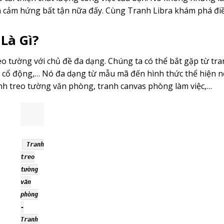
n cảm hứng bất tận nữa đấy. Cùng
Tranh Libra
khám phá điề
Là Gì?
o tường với chủ đề đa dạng. Chúng ta có thể bắt gặp từ tra
h cổ động,… Nó đa dạng từ mẫu mã đến hình thức thể hiện 
nh treo tường văn phòng, tranh canvas phòng làm việc,…
Tranh
treo
tường
văn
phòng
-
Tranh