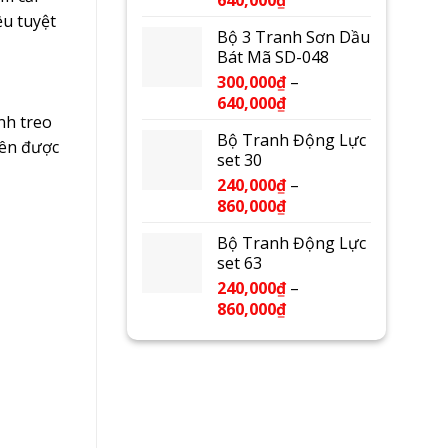
u tuyệt
Bộ 3 Tranh Sơn Dầu
Bát Mã SD-048
300,000
₫
–
640,000
₫
nh treo
Bộ Tranh Động Lực
nên được
set 30
240,000
₫
–
860,000
₫
Bộ Tranh Động Lực
set 63
240,000
₫
–
860,000
₫