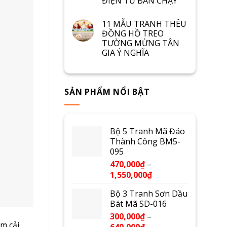
ĐIỆN TỬ BÁN CHẠY
11 MẪU TRANH THÊU
ĐỒNG HỒ TREO
TƯỜNG MỪNG TÂN
GIA Ý NGHĨA
SẢN PHẨM NỔI BẬT
Bộ 5 Tranh Mã Đáo
Thành Công BM5-
095
470,000
₫
–
1,550,000
₫
Bộ 3 Tranh Sơn Dầu
Bát Mã SD-016
300,000
₫
–
m cải
640,000
₫