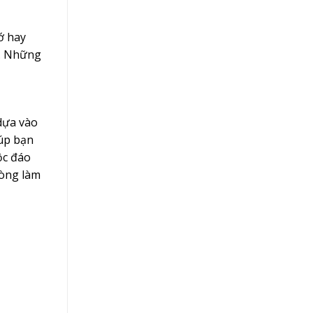
ớ hay
o. Những
dựa vào
iúp bạn
ộc đáo
hòng làm