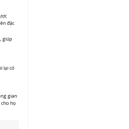
được
nên đặc
, giúp
 lại có
ông gian
g cho họ