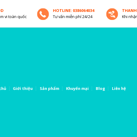
OD
HOTLINE: 0386064034
THANH
m vi toàn quốc
Tư vấn miễn phí 24/24
Khi nhận
chủ
Giới thiệu
Sản phẩm
Khuyến mại
Blog
Liên hệ