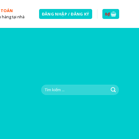
 TOÁN
ĐĂNG NHẬP / ĐĂNG KÝ
0
₫
 hàng tại nhà
Tìm
kiếm: