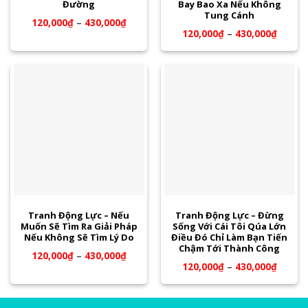
Đường
Bay Bao Xa Nếu Không
Tung Cánh
120,000
₫
–
430,000
₫
120,000
₫
–
430,000
₫
Tranh Động Lực – Nếu
Tranh Động Lực – Đừng
Muốn Sẽ Tìm Ra Giải Pháp
Sống Với Cái Tôi Qúa Lớn
Nếu Không Sẽ Tìm Lý Do
Điều Đó Chỉ Làm Bạn Tiến
Chậm Tới Thành Công
120,000
₫
–
430,000
₫
120,000
₫
–
430,000
₫